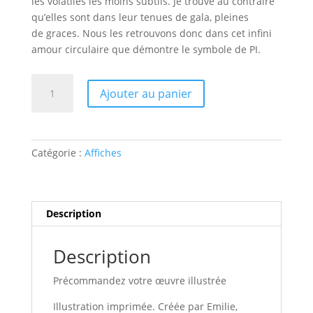
les volatiles les moins subtils. Je trouve au contraire
qu’elles sont dans leur tenues de gala, pleines
de
graces
. Nous les retrouvons donc dans cet infini
amour circulaire que démontre le symbole de PI.
quantité
A
Ajouter au panier
de
l
Affiche
t
L'infini
e
absolu
r
Catégorie :
Affiches
n
a
t
i
Description
v
e
Description
:
Précommandez votre œuvre illustrée
Illustration imprimée. Créée par Emilie,